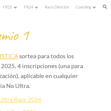
FR25
FR24
Race Director
Coaching
ion
mio 1
ISTICA
sortea para t
odos los
 2025, 4 inscripciones (una para
zación)
, aplicable en
cualquier
ia No Ultra.
ltra Race
2026