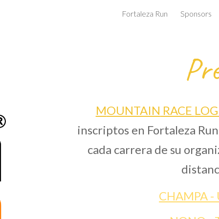
Fortaleza Run
Sponsors
ip to main content
Skip to navigat
Pre
M
OUNTAIN
RACE
LOG
inscriptos en Fortaleza Run
cada carrera de su organi
distanc
CHAMPA - U