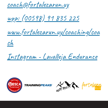
coach@fortalezarun.uy
wpp: (00598) 91 835 225
www.fortalezarun.uy/coaching/coa
ch
Instagram - Lavalleja Endurance