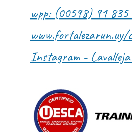
wpp: (00598) 91 835
www.fortalezarun.uy/
Instagram - Lavallej