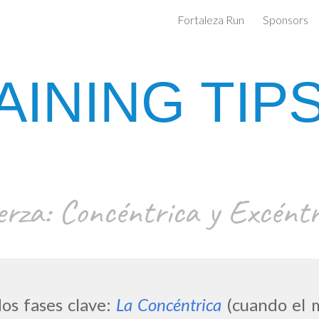
Fortaleza Run
Sponsors
ip to main content
Skip to navigat
AINING TIPS
erza: Concéntrica y Excéntr
dos fases clave:
La C
oncéntrica
(cuando el m