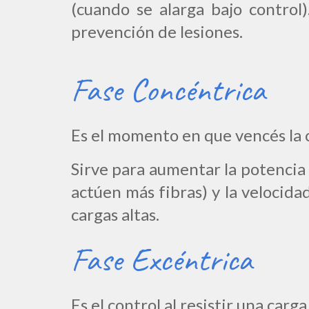
(cuando se alarga bajo control
prevención de lesiones.
Fase Concéntrica
Es el momento en que vencés la c
S
irve para a
umentar la
potencia
actúen más fibras) y la velocida
cargas altas.
Fase Excéntrica
Es el control al resistir una carg