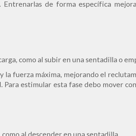
). Entrenarlas de forma específica mejo
arga, como al subir en una sentadilla o em
y la
fuerza máxima, m
ejorando el recluta
d. Para estimular esta fase debo mover con
a, como al descender en una sentadilla.