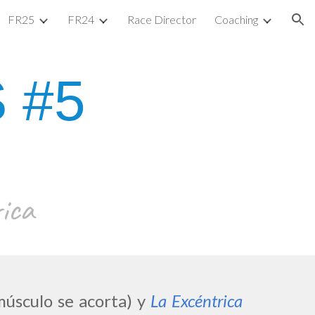
FR25
FR24
Race Director
Coaching
ion
 #
5
ica
úsculo se acorta) y
La E
xcéntrica