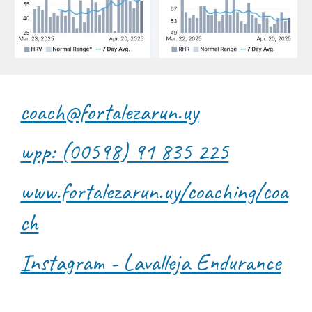
coach@fortalezarun.uy
wpp: (00598) 91 835 225
www.fortalezarun.uy/coaching/coa
ch
Instagram - Lavalleja Endurance